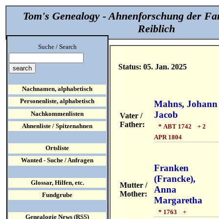
Tom's Genealogy - Ahnenforschung der Fa
Reiblich
Suche / Search
Status: 05. Jan. 2025
Nachnamen, alphabetisch
Personenliste, alphabetisch
Mahns, Johann
Jacob
Nachkommenlisten
Vater /
Father:
Ahnenliste / Spitzenahnen
* ABT 1742 + 2
APR 1804
Ortsliste
Wanted - Suche / Anfragen
Franken
(Francke),
Glossar, Hilfen, etc.
Mutter /
Anna
Mother:
Fundgrube
Margaretha
* 1763 +
Genealogie News (RSS)