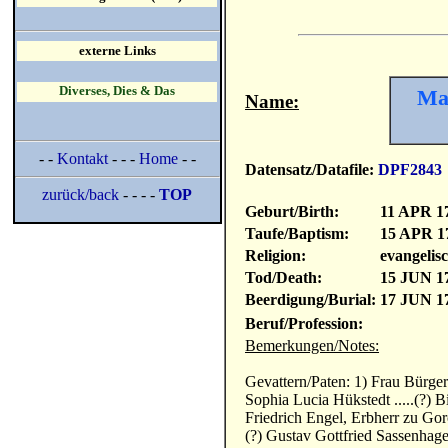
externe Links
Diverses, Dies & Das
Mah
Name:
- -
Kontakt
- - -
Home
- -
Datensatz/Datafile:
DPF2843
zurück/back
- - - -
TOP
Geburt/Birth:
11 APR 1
Taufe/Baptism:
15 APR 1
Religion:
evangelis
Tod/Death:
15 JUN 1
Beerdigung/Burial:
17 JUN 1
Beruf/Profession:
Bemerkungen/Notes:
Gevattern/Paten: 1) Frau Bürge
Sophia Lucia Hükstedt .....(?) 
Friedrich Engel, Erbherr zu Go
(?) Gustav Gottfried Sassenhag