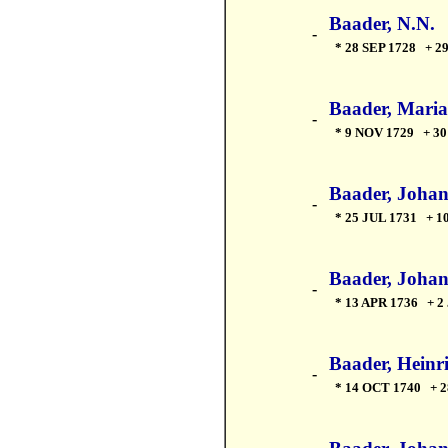
Baader, N.N.
-
* 28 SEP 1728 + 29
Baader, Maria
-
* 9 NOV 1729 + 30
Baader, Joha
-
* 25 JUL 1731 + 1
Baader, Johan
-
* 13 APR 1736 + 2
Baader, Heinr
-
* 14 OCT 1740 + 2