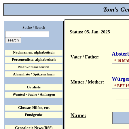
Tom's Gen
Suche / Search
Status: 05. Jan. 2025
Nachnamen, alphabetisch
Absterb
Vater / Father:
Personenliste, alphabetisch
* 19 MAR
Nachkommenlisten
Ahnenliste / Spitzenahnen
Würges 
Mutter / Mother:
* BEF 16
Ortsliste
Wanted - Suche / Anfragen
Glossar, Hilfen, etc.
Name:
Fundgrube
Genealogie News (RSS)