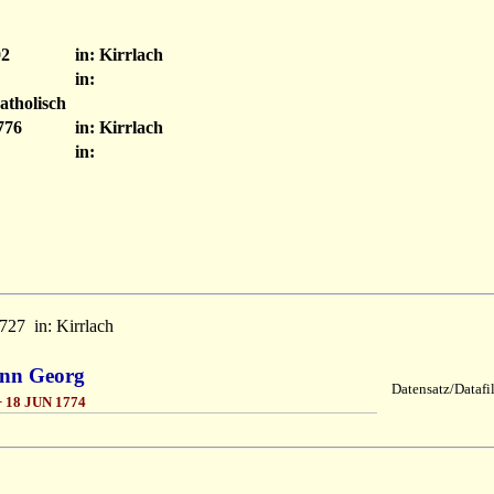
02
in: Kirrlach
in:
atholisch
776
in: Kirrlach
in:
727
in: Kirrlach
ann Georg
Datensatz/Datafi
 18 JUN 1774