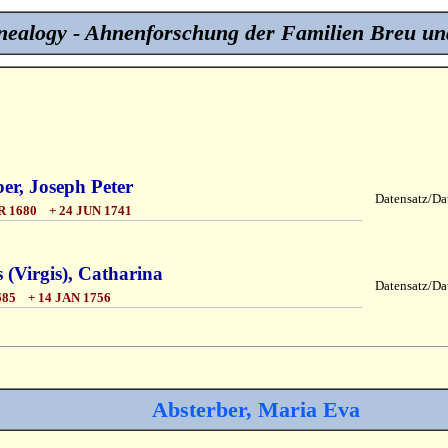
ealogy - Ahnenforschung der Familien Breu un
er, Joseph Peter
Datensatz/Dat
 1680 + 24 JUN 1741
(Virgis), Catharina
Datensatz/Dat
85 + 14 JAN 1756
Absterber, Maria Eva