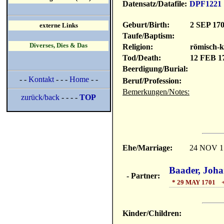
Datensatz/Datafile:
DPF1221
Geburt/Birth:
2 SEP 17
externe Links
Taufe/Baptism:
Diverses, Dies & Das
Religion:
römisch-k
Tod/Death:
12 FEB 1
Beerdigung/Burial:
- -
Kontakt
- - -
Home
- -
Beruf/Profession:
Bemerkungen/Notes:
zurück/back
- - - -
TOP
Ehe/Marriage:
24 NOV 1
Baader, Joh
- Partner:
* 29 MAY 1701 +
Kinder/Children: