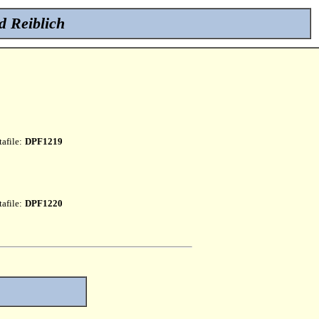
d Reiblich
afile:
DPF1219
afile:
DPF1220