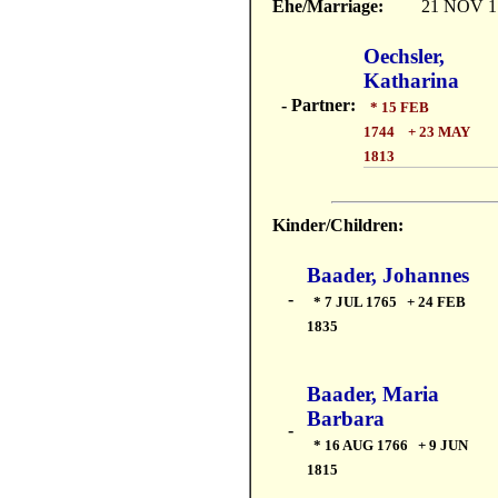
Ehe/Marriage:
21 NOV 1
Oechsler,
Katharina
- Partner:
* 15 FEB
1744 + 23 MAY
1813
Kinder/Children:
Baader, Johannes
-
* 7 JUL 1765 + 24 FEB
1835
Baader, Maria
Barbara
-
* 16 AUG 1766 + 9 JUN
1815