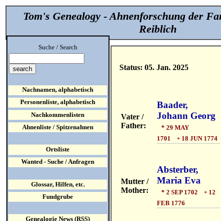
Tom's Genealogy - Ahnenforschung der Fa
Reiblich
Suche / Search
Status: 05. Jan. 2025
Nachnamen, alphabetisch
Personenliste, alphabetisch
Baader,
Johann Georg
Nachkommenlisten
Vater /
Father:
Ahnenliste / Spitzenahnen
* 29 MAY
1701 + 18 JUN 1774
Ortsliste
Wanted - Suche / Anfragen
Absterber,
Maria Eva
Mutter /
Glossar, Hilfen, etc.
Mother:
* 2 SEP 1702 + 12
Fundgrube
FEB 1776
Genealogie News (RSS)