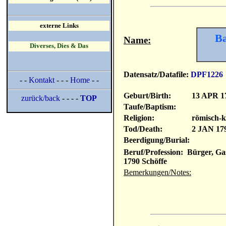
externe Links
Ba
Name:
Diverses, Dies & Das
Datensatz/Datafile:
DPF1226
- -
Kontakt
- - -
Home
- -
Geburt/Birth:
13 APR 1
zurück/back
- - - -
TOP
Taufe/Baptism:
Religion:
römisch-k
Tod/Death:
2 JAN 17
Beerdigung/Burial:
Beruf/Profession: Bürger, Gas
1790 Schöffe
Bemerkungen/Notes: