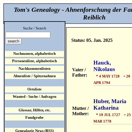
Tom's Genealogy - Ahnenforschung der Fa
Reiblich
Suche / Search
Status: 05. Jan. 2025
Nachnamen, alphabetisch
Personenliste, alphabetisch
Hauck,
Nikolaus
Nachkommenlisten
Vater /
Father:
Ahnenliste / Spitzenahnen
* 4 MAY 1728 + 20
APR 1794
Ortsliste
Wanted - Suche / Anfragen
Huber, Maria
Katharina
Mutter /
Glossar, Hilfen, etc.
Mother:
* 19 JUL 1727 + 25
Fundgrube
MAR 1778
Genealogie News (RSS)