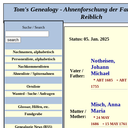
Tom's Genealogy - Ahnenforschung der Fa
Reiblich
Suche / Search
Status: 05. Jan. 2025
Nachnamen, alphabetisch
Personenliste, alphabetisch
Notheisen,
Johann
Nachkommenlisten
Vater /
Michael
Ahnenliste / Spitzenahnen
Father:
* ABT 1685 + ABT
1755
Ortsliste
Wanted - Suche / Anfragen
Misch, Anna
Glossar, Hilfen, etc.
Maria
Mutter /
Fundgrube
Mother:
* 24 MAY
1686 + 15 MAY 1761
Genealogie News (RSS)