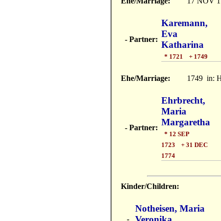
Ehe/Marriage:
17 NOV 1
Karemann,
Eva
- Partner:
Katharina
* 1721 + 1749
Ehe/Marriage:
1749
in: 
Ehrbrecht,
Maria
Margaretha
- Partner:
* 12 SEP
1723 + 31 DEC
1774
Kinder/Children:
Notheisen, Maria
Veronika
-