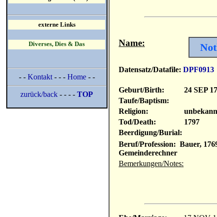
externe Links
Name:
Diverses, Dies & Das
Not
Datensatz/Datafile:
DPF0913
- -
Kontakt
- - -
Home
- -
Geburt/Birth:
24 SEP 1
zurück/back
- - - -
TOP
Taufe/Baptism:
Religion:
unbekann
Tod/Death:
1797
Beerdigung/Burial:
Beruf/Profession: Bauer, 176
Gemeinderechner
Bemerkungen/Notes: