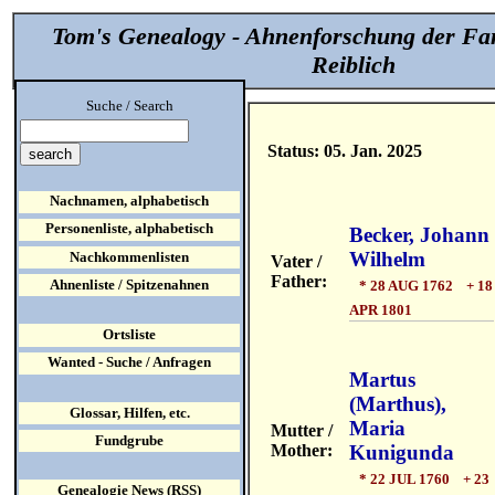
Tom's Genealogy - Ahnenforschung der Fa
Reiblich
Suche / Search
Status: 05. Jan. 2025
Nachnamen, alphabetisch
Personenliste, alphabetisch
Becker, Johann
Wilhelm
Nachkommenlisten
Vater /
Father:
Ahnenliste / Spitzenahnen
* 28 AUG 1762 + 18
APR 1801
Ortsliste
Wanted - Suche / Anfragen
Martus
(Marthus),
Glossar, Hilfen, etc.
Maria
Mutter /
Fundgrube
Mother:
Kunigunda
* 22 JUL 1760 + 23
Genealogie News (RSS)