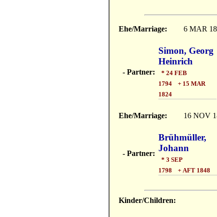
Ehe/Marriage:
6 MAR 18
Simon, Georg
Heinrich
- Partner:
* 24 FEB
1794 + 15 MAR
1824
Ehe/Marriage:
16 NOV 1
Brühmüller,
Johann
- Partner:
* 3 SEP
1798 + AFT 1848
Kinder/Children: