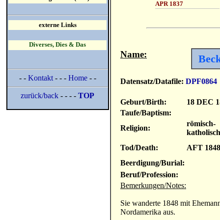
APR 1837
externe Links
Diverses, Dies & Das
Name:
Beck
- -
Kontakt
- - -
Home
- -
Datensatz/Datafile:
DPF0864
zurück/back
- - - -
TOP
Geburt/Birth:
18 DEC 1
Taufe/Baptism:
römisch-
Religion:
katholisc
Tod/Death:
AFT 184
Beerdigung/Burial:
Beruf/Profession:
Bemerkungen/Notes:
Sie wanderte 1848 mit Ehemann
Nordamerika aus.