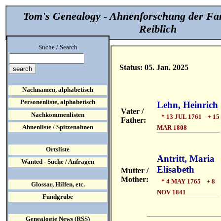
Tom's Genealogy - Ahnenforschung der Fa
Reiblich
Suche / Search
Status: 05. Jan. 2025
Nachnamen, alphabetisch
Personenliste, alphabetisch
Lehn, Heinrich
Vater /
Nachkommenlisten
* 13 JUL 1761 + 15
Father:
Ahnenliste / Spitzenahnen
MAR 1808
Ortsliste
Antritt, Maria
Wanted - Suche / Anfragen
Elisabeth
Mutter /
Mother:
* 4 MAY 1765 + 8
Glossar, Hilfen, etc.
NOV 1841
Fundgrube
Genealogie News (RSS)