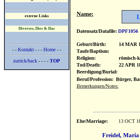
Name:
L
externe Links
Diverses, Dies & Das
Datensatz/Datafile:
DPF1056
Geburt/Birth:
14 MAR 
- -
Kontakt
- - -
Home
- -
Taufe/Baptism:
Religion:
römisch-k
zurück/back
- - - -
TOP
Tod/Death:
22 APR 1
Beerdigung/Burial:
Beruf/Profession: Bürger, Ba
Bemerkungen/Notes:
Ehe/Marriage:
13 OCT 1
Freidel, Maria