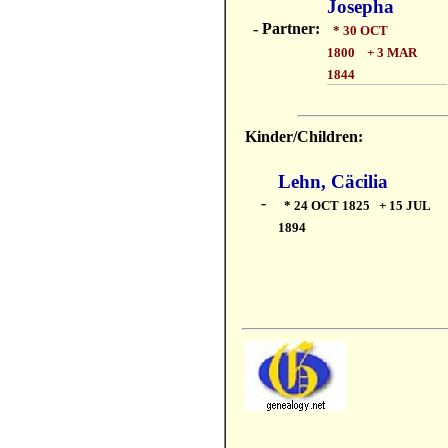
Josepha
- Partner:
* 30 OCT
1800 + 3 MAR
1844
Kinder/Children:
Lehn, Cäcilia
-
* 24 OCT 1825 + 15 JUL
1894