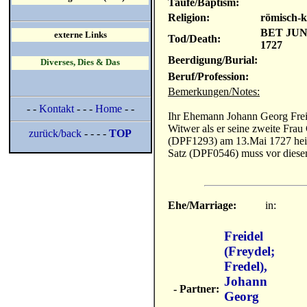
Taufe/Baptism:
Religion:
römisch-k
BET JUN
externe Links
Tod/Death:
1727
Beerdigung/Burial:
Diverses, Dies & Das
Beruf/Profession:
Bemerkungen/Notes:
- -
Kontakt
- - -
Home
- -
Ihr Ehemann Johann Georg Fre
Witwer als er seine zweite Frau
zurück/back
- - - -
TOP
(DPF1293) am 13.Mai 1727 heir
Satz (DPF0546) muss vor diese
Ehe/Marriage:
in:
Freidel
(Freydel;
Fredel),
Johann
- Partner:
Georg