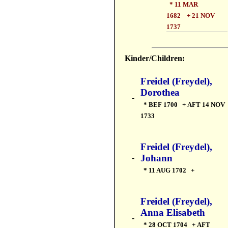
* 11 MAR
1682 + 21 NOV
1737
Kinder/Children:
Freidel (Freydel),
Dorothea
-
* BEF 1700 + AFT 14 NOV
1733
Freidel (Freydel),
Johann
-
* 11 AUG 1702 +
Freidel (Freydel),
Anna Elisabeth
-
* 28 OCT 1704 + AFT