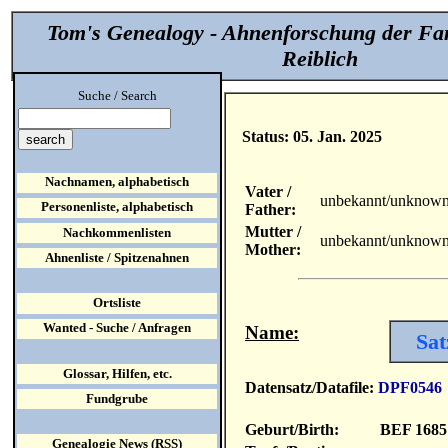
Tom's Genealogy - Ahnenforschung der Fa
Reiblich
Suche / Search
Status: 05. Jan. 2025
Nachnamen, alphabetisch
Vater /
unbekannt/unknow
Personenliste, alphabetisch
Father:
Mutter /
Nachkommenlisten
unbekannt/unknow
Mother:
Ahnenliste / Spitzenahnen
Ortsliste
Wanted - Suche / Anfragen
Name:
Sat
Glossar, Hilfen, etc.
Datensatz/Datafile:
DPF0546
Fundgrube
Geburt/Birth:
BEF 1685
Genealogie News (RSS)