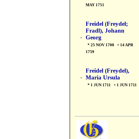
MAY 1751
Freidel (Freydel;
Fradl), Johann
Georg
-
* 25 NOV 1708 + 14 APR
1759
Freidel (Freydel),
Maria Ursula
-
* 1 JUN 1711 + 1 JUN 1711