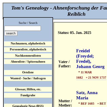
Tom's Genealogy - Ahnenforschung der Fa
Reiblich
Suche / Search
Status: 05. Jan. 2025
Nachnamen, alphabetisch
Personenliste, alphabetisch
Freidel
(Freydel;
Nachkommenlisten
Fredel),
Vater /
Ahnenliste / Spitzenahnen
Father:
Johann Georg
* 11 MAR
Ortsliste
1682 + 21 NOV 1737
Wanted - Suche / Anfragen
Glossar, Hilfen, etc.
Satz, Anna
Fundgrube
Maria
Mutter /
* BEF 1685 + BET
Mother:
Genealogie News (RSS)