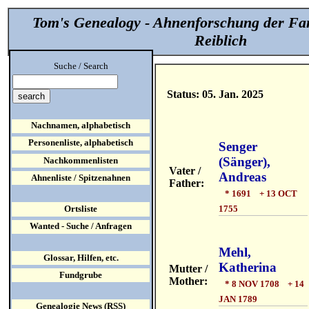
Tom's Genealogy - Ahnenforschung der Fa
Reiblich
Suche / Search
Status: 05. Jan. 2025
Nachnamen, alphabetisch
Personenliste, alphabetisch
Senger
(Sänger),
Nachkommenlisten
Vater /
Andreas
Ahnenliste / Spitzenahnen
Father:
* 1691 + 13 OCT
1755
Ortsliste
Wanted - Suche / Anfragen
Mehl,
Glossar, Hilfen, etc.
Katherina
Mutter /
Fundgrube
Mother:
* 8 NOV 1708 + 14
JAN 1789
Genealogie News (RSS)