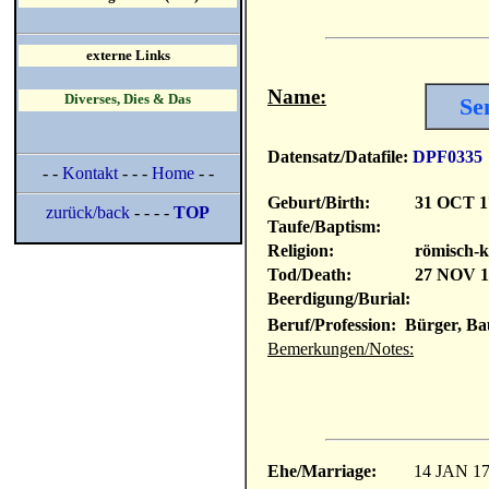
externe Links
Name:
Diverses, Dies & Das
Se
Datensatz/Datafile:
DPF0335
- -
Kontakt
- - -
Home
- -
Geburt/Birth:
31 OCT 1
zurück/back
- - - -
TOP
Taufe/Baptism:
Religion:
römisch-k
Tod/Death:
27 NOV 1
Beerdigung/Burial:
Beruf/Profession: Bürger, Ba
Bemerkungen/Notes:
Ehe/Marriage:
14 JAN 1