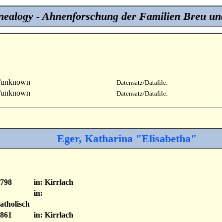
ealogy - Ahnenforschung der Familien Breu un
/unknown
Datensatz/Datafile:
/unknown
Datensatz/Datafile:
Eger, Katharina "Elisabetha"
798
in: Kirrlach
in:
atholisch
861
in: Kirrlach