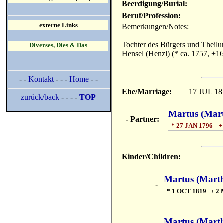
Beerdigung/Burial:
Beruf/Profession:
externe Links
Bemerkungen/Notes:
Tochter des Bürgers und Theilu
Diverses, Dies & Das
Hensel (Henzl) (* ca. 1757, +16
- -
Kontakt
- - -
Home
- -
Ehe/Marriage:
17 JUL 18
zurück/back
- - - -
TOP
Martus (Mart
- Partner:
* 27 JAN 1796 +
Kinder/Children:
Martus (Marth
-
* 1 OCT 1819 + 2
Martus (Marth