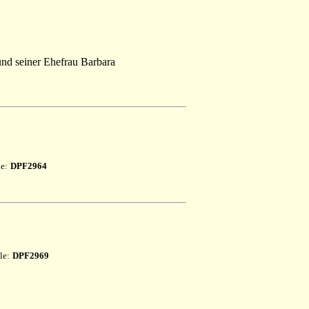
nd seiner Ehefrau Barbara
le:
DPF2964
le:
DPF2969