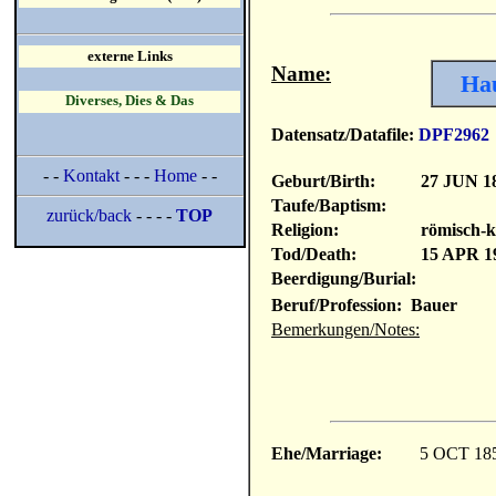
externe Links
Name:
Hau
Diverses, Dies & Das
Datensatz/Datafile:
DPF2962
- -
Kontakt
- - -
Home
- -
Geburt/Birth:
27 JUN 1
Taufe/Baptism:
zurück/back
- - - -
TOP
Religion:
römisch-k
Tod/Death:
15 APR 1
Beerdigung/Burial:
Beruf/Profession: Bauer
Bemerkungen/Notes:
Ehe/Marriage:
5 OCT 18