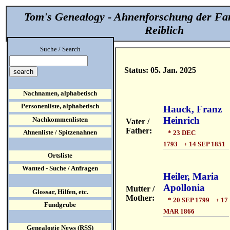
Tom's Genealogy - Ahnenforschung der Fa
Reiblich
Suche / Search
Status: 05. Jan. 2025
Nachnamen, alphabetisch
Personenliste, alphabetisch
Hauck, Franz
Heinrich
Nachkommenlisten
Vater /
Father:
Ahnenliste / Spitzenahnen
* 23 DEC
1793 + 14 SEP 1851
Ortsliste
Wanted - Suche / Anfragen
Heiler, Maria
Apollonia
Mutter /
Glossar, Hilfen, etc.
Mother:
* 20 SEP 1799 + 17
Fundgrube
MAR 1866
Genealogie News (RSS)