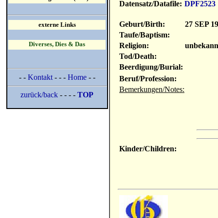
Datensatz/Datafile:
DPF2523
Geburt/Birth:
27 SEP 1
externe Links
Taufe/Baptism:
Diverses, Dies & Das
Religion:
unbekann
Tod/Death:
Beerdigung/Burial:
- -
Kontakt
- - -
Home
- -
Beruf/Profession:
Bemerkungen/Notes:
zurück/back
- - - -
TOP
Kinder/Children: