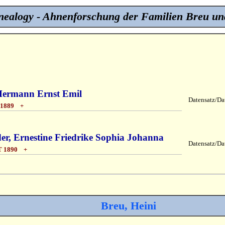
ealogy - Ahnenforschung der Familien Breu un
Hermann Ernst Emil
Datensatz/Dat
 1889 +
er, Ernestine Friedrike Sophia Johanna
Datensatz/Dat
T 1890 +
Breu, Heini