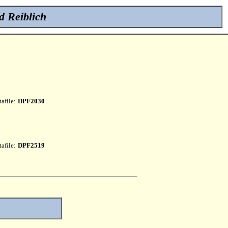
d Reiblich
afile:
DPF2030
afile:
DPF2519