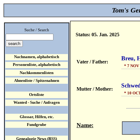
Tom's Gen
Suche / Search
Status: 05. Jan. 2025
Nachnamen, alphabetisch
Breu, 
Vater / Father:
Personenliste, alphabetisch
* 7 NOV
Nachkommenlisten
Ahnenliste / Spitzenahnen
Schwed
Mutter / Mother:
* 10 OC
Ortsliste
Wanted - Suche / Anfragen
Glossar, Hilfen, etc.
Name:
Fundgrube
Genealogie News (RSS)