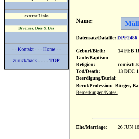
externe Links
Name:
Müll
Diverses, Dies & Das
Datensatz/Datafile:
DPF2486
- -
Kontakt
- - -
Home
- -
Geburt/Birth:
14 FEB 1
Taufe/Baptism:
zurück/back
- - - -
TOP
Religion:
römisch-k
Tod/Death:
13 DEC 1
Beerdigung/Burial:
Beruf/Profession: Bürger, Ba
Bemerkungen/Notes:
Ehe/Marriage:
26 JUN 1