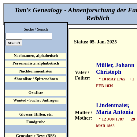
Tom's Genealogy - Ahnenforschung der Fa
Reiblich
Suche / Search
Status: 05. Jan. 2025
Nachnamen, alphabetisch
Personenliste, alphabetisch
Müller, Johann
Christoph
Nachkommenlisten
Vater /
Father:
Ahnenliste / Spitzenahnen
* 10 MAY 1765 + 1
FEB 1839
Ortsliste
Wanted - Suche / Anfragen
Lindenmaier,
Maria Antonia
Mutter /
Glossar, Hilfen, etc.
Mother:
* 12 JUN 1787 + 29
Fundgrube
MAR 1863
Genealogie News (RSS)