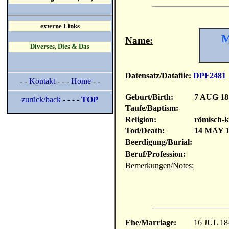
externe Links
M
Name:
Diverses, Dies & Das
Datensatz/Datafile:
DPF2481
- -
Kontakt
- - -
Home
- -
Geburt/Birth:
7 AUG 18
zurück/back
- - - -
TOP
Taufe/Baptism:
Religion:
römisch-k
Tod/Death:
14 MAY 1
Beerdigung/Burial:
Beruf/Profession:
Bemerkungen/Notes:
Ehe/Marriage:
16 JUL 18