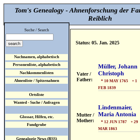
Tom's Genealogy - Ahnenforschung der Fa
Reiblich
Suche / Search
Status: 05. Jan. 2025
Nachnamen, alphabetisch
Personenliste, alphabetisch
Müller, Johann
Christoph
Nachkommenlisten
Vater /
Father:
Ahnenliste / Spitzenahnen
* 10 MAY 1765 + 1
FEB 1839
Ortsliste
Wanted - Suche / Anfragen
Lindenmaier,
Maria Antonia
Mutter /
Glossar, Hilfen, etc.
Mother:
* 12 JUN 1787 + 29
Fundgrube
MAR 1863
Genealogie News (RSS)