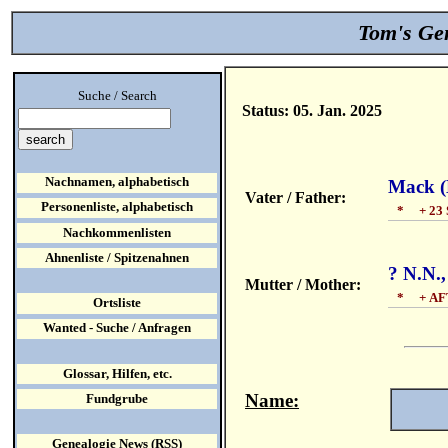
Tom's Gen
Suche / Search
Status: 05. Jan. 2025
Nachnamen, alphabetisch
Mack (
Vater / Father:
Personenliste, alphabetisch
* + 23 S
Nachkommenlisten
Ahnenliste / Spitzenahnen
? N.N.
Mutter / Mother:
* + AFT
Ortsliste
Wanted - Suche / Anfragen
Glossar, Hilfen, etc.
Name:
Fundgrube
Genealogie News (RSS)