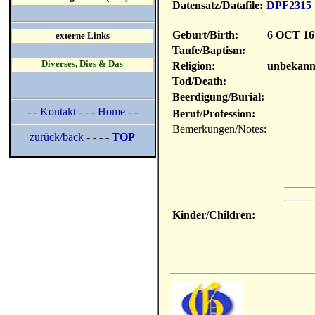
Datensatz/Datafile:
DPF2315
Geburt/Birth:
6 OCT 16
externe Links
Taufe/Baptism:
Diverses, Dies & Das
Religion:
unbekann
Tod/Death:
Beerdigung/Burial:
- -
Kontakt
- - -
Home
- -
Beruf/Profession:
Bemerkungen/Notes:
zurück/back
- - - -
TOP
Kinder/Children: