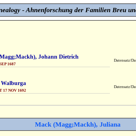
ealogy - Ahnenforschung der Familien Breu un
Magg;Mackh), Johann Dietrich
Datensatz/Dat
EP 1687
, Walburga
Datensatz/Dat
 17 NOV 1692
Mack (Magg;Mackh), Juliana