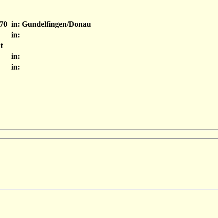
70
in: Gundelfingen/Donau
in:
t
in:
in: