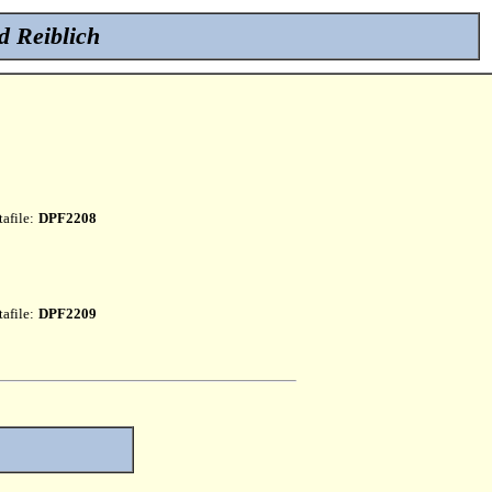
d Reiblich
afile:
DPF2208
afile:
DPF2209