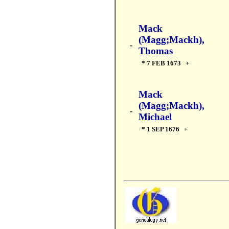
Mack
(Magg;Mackh),
-
Thomas
* 7 FEB 1673 +
Mack
(Magg;Mackh),
-
Michael
* 1 SEP 1676 +