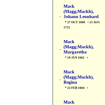
Mack
(Magg;Mackh),
Johann Leonhard
-
* 27 OCT 1660 + 21 AUG
1721
Mack
(Magg;Mackh),
-
Margaretha
* 19 JUN 1662 +
Mack
(Magg;Mackh),
-
Regina
* 22 FEB 1664 +
Mack