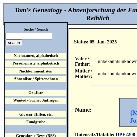
Tom's Genealogy - Ahnenforschung der Fa
Reiblich
Suche / Search
Status: 05. Jan. 2025
Nachnamen, alphabetisch
Vater /
unbekannt/unknow
Personenliste, alphabetisch
Father:
Mutter /
Nachkommenlisten
unbekannt/unknow
Mother:
Ahnenliste / Spitzenahnen
Ortsliste
Wanted - Suche / Anfragen
Name:
(
Glossar, Hilfen, etc.
Jo
Fundgrube
Datensatz/Datafile:
DPF2208
Genealogie News (RSS)