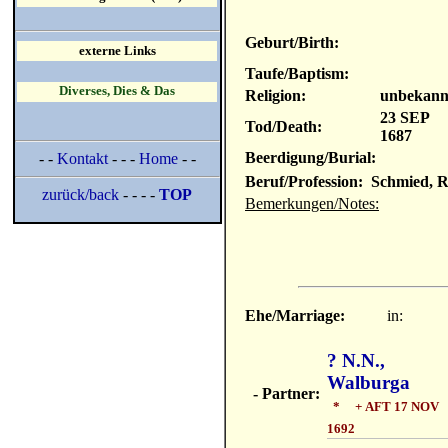
Geburt/Birth:
externe Links
Taufe/Baptism:
Diverses, Dies & Das
Religion:
unbekann
23 SEP
Tod/Death:
1687
Beerdigung/Burial:
- -
Kontakt
- - -
Home
- -
Beruf/Profession: Schmied, R
zurück/back
- - - -
TOP
Bemerkungen/Notes:
Ehe/Marriage:
in:
? N.N.,
Walburga
- Partner:
* + AFT 17 NOV
1692