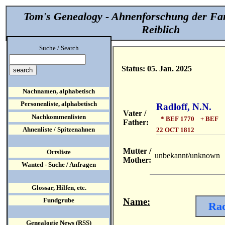
Tom's Genealogy - Ahnenforschung der Fa
Reiblich
Suche / Search
Status: 05. Jan. 2025
Nachnamen, alphabetisch
Personenliste, alphabetisch
Radloff, N.N.
Vater /
Nachkommenlisten
* BEF 1770 + BEF
Father:
Ahnenliste / Spitzenahnen
22 OCT 1812
Mutter /
Ortsliste
unbekannt/unknown
Mother:
Wanted - Suche / Anfragen
Glossar, Hilfen, etc.
Name:
Fundgrube
Rad
Genealogie News (RSS)