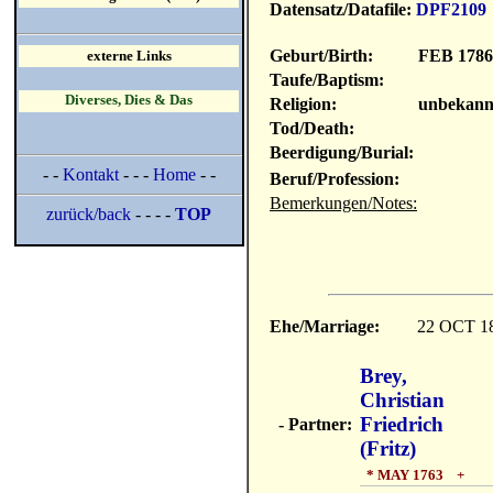
Datensatz/Datafile:
DPF2109
Geburt/Birth:
FEB 178
externe Links
Taufe/Baptism:
Diverses, Dies & Das
Religion:
unbekann
Tod/Death:
Beerdigung/Burial:
- -
Kontakt
- - -
Home
- -
Beruf/Profession:
Bemerkungen/Notes:
zurück/back
- - - -
TOP
Ehe/Marriage:
22 OCT 1
Brey,
Christian
Friedrich
- Partner:
(Fritz)
* MAY 1763 +