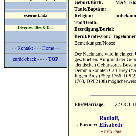
Geburt/Birth:
MAY 176
Taufe/Baptism:
Religion:
unbekann
externe Links
Tod/Death:
Diverses, Dies & Das
Beerdigung/Burial:
Beruf/Profession: Tagelöhner
Bemerkungen/Notes:
- -
Kontakt
- - -
Home
- -
Der Nachname wird in einigen 
zurück/back
- - - -
TOP
geschrieben. Aufgrund der Gebu
identischen Geburtsortes Busch
Demmin könnten Carl Brey (*A
Jürgen Brey (*Sep.1766, DPF21
1763, DPF2108) möglicherweise
Ehe/Marriage:
22 OCT 1
Radloff,
Elisabeth
- Partner:
* FEB 1786 +