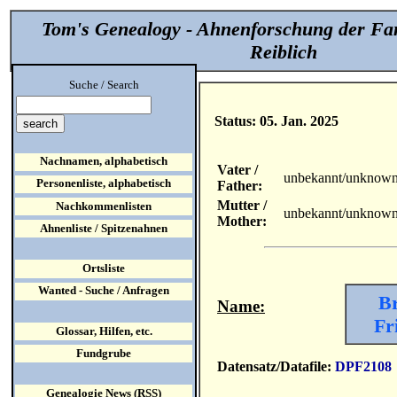
Tom's Genealogy - Ahnenforschung der Fa
Reiblich
Suche / Search
Status: 05. Jan. 2025
Nachnamen, alphabetisch
Vater /
unbekannt/unknow
Personenliste, alphabetisch
Father:
Mutter /
Nachkommenlisten
unbekannt/unknow
Mother:
Ahnenliste / Spitzenahnen
Ortsliste
Wanted - Suche / Anfragen
Br
Name:
Fr
Glossar, Hilfen, etc.
Fundgrube
Datensatz/Datafile:
DPF2108
Genealogie News (RSS)