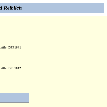
d Reiblich
afile:
DPF1641
afile:
DPF1642