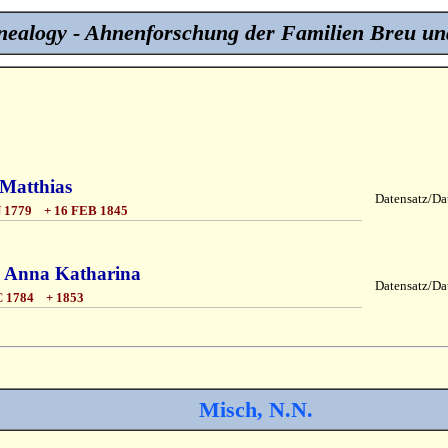
ealogy - Ahnenforschung der Familien Breu un
 Matthias
Datensatz/Dat
 1779 + 16 FEB 1845
, Anna Katharina
Datensatz/Dat
 1784 + 1853
Misch, N.N.