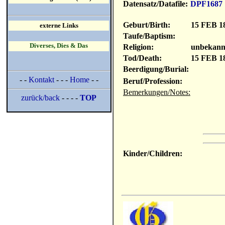
Datensatz/Datafile:
DPF1687
Geburt/Birth:
15 FEB 1
externe Links
Taufe/Baptism:
Diverses, Dies & Das
Religion:
unbekann
Tod/Death:
15 FEB 1
Beerdigung/Burial:
- -
Kontakt
- - -
Home
- -
Beruf/Profession:
Bemerkungen/Notes:
zurück/back
- - - -
TOP
Kinder/Children: