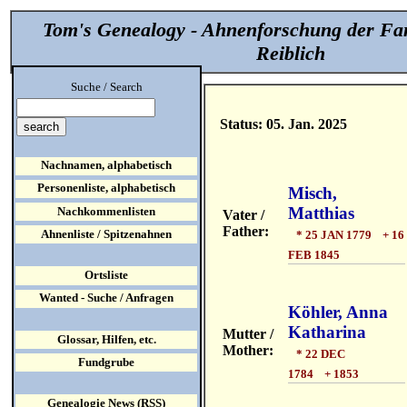
Tom's Genealogy - Ahnenforschung der Fa
Reiblich
Suche / Search
Status: 05. Jan. 2025
Nachnamen, alphabetisch
Personenliste, alphabetisch
Misch,
Matthias
Nachkommenlisten
Vater /
Father:
Ahnenliste / Spitzenahnen
* 25 JAN 1779 + 16
FEB 1845
Ortsliste
Wanted - Suche / Anfragen
Köhler, Anna
Katharina
Mutter /
Glossar, Hilfen, etc.
Mother:
* 22 DEC
Fundgrube
1784 + 1853
Genealogie News (RSS)