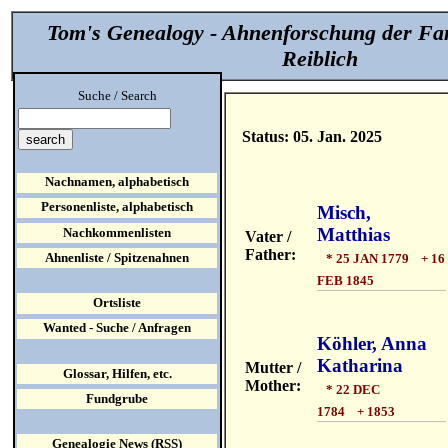
Tom's Genealogy - Ahnenforschung der Fa
Reiblich
Suche / Search
Status: 05. Jan. 2025
Nachnamen, alphabetisch
Personenliste, alphabetisch
Misch,
Matthias
Nachkommenlisten
Vater /
Father:
Ahnenliste / Spitzenahnen
* 25 JAN 1779 + 16
FEB 1845
Ortsliste
Wanted - Suche / Anfragen
Köhler, Anna
Katharina
Mutter /
Glossar, Hilfen, etc.
Mother:
* 22 DEC
Fundgrube
1784 + 1853
Genealogie News (RSS)