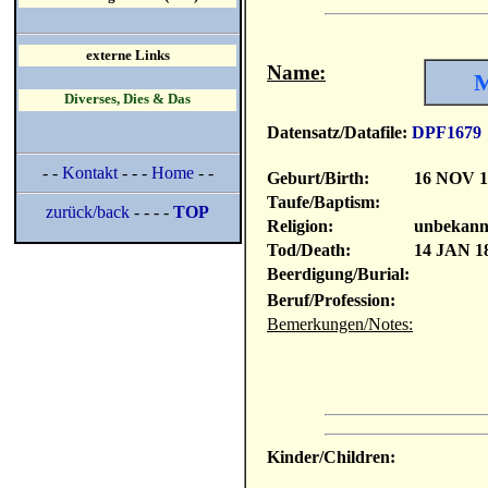
externe Links
Name:
M
Diverses, Dies & Das
Datensatz/Datafile:
DPF1679
- -
Kontakt
- - -
Home
- -
Geburt/Birth:
16 NOV 1
Taufe/Baptism:
zurück/back
- - - -
TOP
Religion:
unbekann
Tod/Death:
14 JAN 1
Beerdigung/Burial:
Beruf/Profession:
Bemerkungen/Notes:
Kinder/Children: