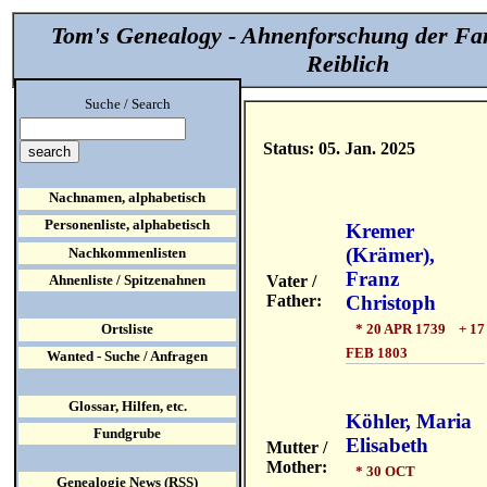
Tom's Genealogy - Ahnenforschung der Fa
Reiblich
Suche / Search
Status: 05. Jan. 2025
Nachnamen, alphabetisch
Personenliste, alphabetisch
Kremer
(Krämer),
Nachkommenlisten
Franz
Vater /
Ahnenliste / Spitzenahnen
Father:
Christoph
* 20 APR 1739 + 17
Ortsliste
FEB 1803
Wanted - Suche / Anfragen
Glossar, Hilfen, etc.
Köhler, Maria
Fundgrube
Elisabeth
Mutter /
Mother:
* 30 OCT
Genealogie News (RSS)