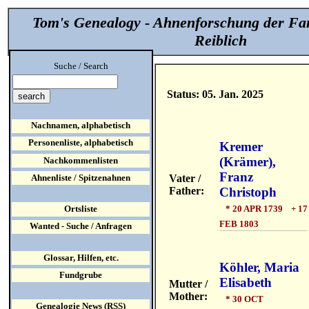
Tom's Genealogy - Ahnenforschung der Fa
Reiblich
Suche / Search
Status: 05. Jan. 2025
Nachnamen, alphabetisch
Personenliste, alphabetisch
Kremer
(Krämer),
Nachkommenlisten
Franz
Vater /
Ahnenliste / Spitzenahnen
Father:
Christoph
* 20 APR 1739 + 17
Ortsliste
FEB 1803
Wanted - Suche / Anfragen
Glossar, Hilfen, etc.
Köhler, Maria
Fundgrube
Elisabeth
Mutter /
Mother:
* 30 OCT
Genealogie News (RSS)