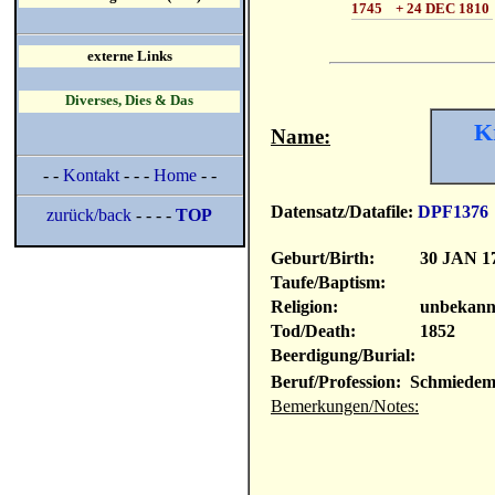
1745 + 24 DEC 1810
externe Links
Diverses, Dies & Das
K
Name:
- -
Kontakt
- - -
Home
- -
Datensatz/Datafile:
DPF1376
zurück/back
- - - -
TOP
Geburt/Birth:
30 JAN 1
Taufe/Baptism:
Religion:
unbekann
Tod/Death:
1852
Beerdigung/Burial:
Beruf/Profession: Schmiedeme
Bemerkungen/Notes: