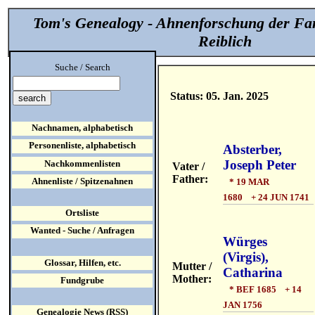
Tom's Genealogy - Ahnenforschung der Fa
Reiblich
Suche / Search
Status: 05. Jan. 2025
Nachnamen, alphabetisch
Personenliste, alphabetisch
Absterber,
Joseph Peter
Nachkommenlisten
Vater /
Father:
Ahnenliste / Spitzenahnen
* 19 MAR
1680 + 24 JUN 1741
Ortsliste
Wanted - Suche / Anfragen
Würges
(Virgis),
Glossar, Hilfen, etc.
Mutter /
Catharina
Mother:
Fundgrube
* BEF 1685 + 14
JAN 1756
Genealogie News (RSS)