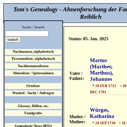
Tom's Genealogy - Ahnenforschung der Fa
Reiblich
Suche / Search
Status: 05. Jan. 2025
Nachnamen, alphabetisch
Personenliste, alphabetisch
Martus
(Marthes;
Nachkommenlisten
Marthus),
Vater /
Ahnenliste / Spitzenahnen
Father:
Johannes
* 10 FEB 1722 + 30
Ortsliste
DEC 1791
Wanted - Suche / Anfragen
Glossar, Hilfen, etc.
Würges,
Fundgrube
Katharina
Mutter /
Mother:
* 24 SEP 1730 + 18
Genealogie News (RSS)