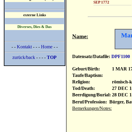
SEP 1772
externe Links
Diverses, Dies & Das
Mar
Name:
- -
Kontakt
- - -
Home
- -
Datensatz/Datafile:
DPF1100
zurück/back
- - - -
TOP
Geburt/Birth:
1 MAR 1
Taufe/Baptism:
Religion:
römisch-k
Tod/Death:
27 DEC 1
Beerdigung/Burial:
28 DEC 1
Beruf/Profession: Bürger, Ba
Bemerkungen/Notes: