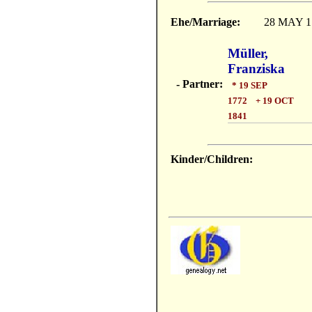
Ehe/Marriage:
28 MAY 1
Müller,
Franziska
- Partner:
* 19 SEP
1772 + 19 OCT
1841
Kinder/Children: