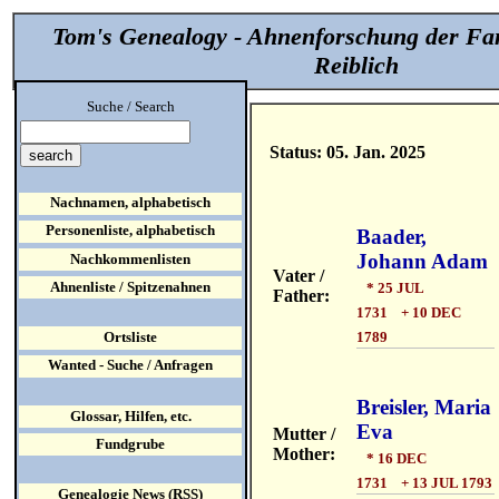
Tom's Genealogy - Ahnenforschung der Fa
Reiblich
Suche / Search
Status: 05. Jan. 2025
Nachnamen, alphabetisch
Personenliste, alphabetisch
Baader,
Johann Adam
Nachkommenlisten
Vater /
Ahnenliste / Spitzenahnen
* 25 JUL
Father:
1731 + 10 DEC
1789
Ortsliste
Wanted - Suche / Anfragen
Breisler, Maria
Glossar, Hilfen, etc.
Eva
Mutter /
Fundgrube
Mother:
* 16 DEC
1731 + 13 JUL 1793
Genealogie News (RSS)