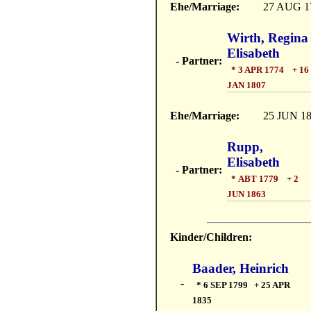
Ehe/Marriage:
27 AUG 1
Wirth, Regina
Elisabeth
- Partner:
* 3 APR 1774 + 16
JAN 1807
Ehe/Marriage:
25 JUN 1
Rupp,
Elisabeth
- Partner:
* ABT 1779 + 2
JUN 1863
Kinder/Children:
Baader, Heinrich
-
* 6 SEP 1799 + 25 APR
1835