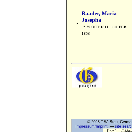
Baader, Maria
Josepha
-
* 29 OCT 1811 + 11 FEB
1853
© 2025 T.W. Breu, Ge
Impressum/Imprint
—
site searc