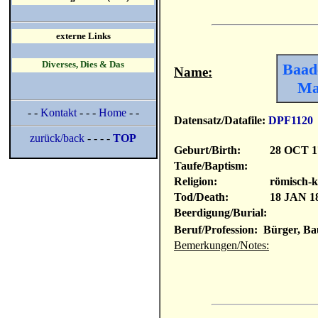
externe Links
Diverses, Dies & Das
Baad
Name:
Ma
- -
Kontakt
- - -
Home
- -
Datensatz/Datafile:
DPF1120
zurück/back
- - - -
TOP
Geburt/Birth:
28 OCT 1
Taufe/Baptism:
Religion:
römisch-k
Tod/Death:
18 JAN 1
Beerdigung/Burial:
Beruf/Profession: Bürger, Ba
Bemerkungen/Notes: