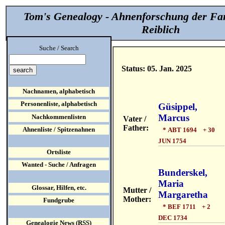
Tom's Genealogy - Ahnenforschung der Fa
Reiblich
Suche / Search
Status: 05. Jan. 2025
Nachnamen, alphabetisch
Personenliste, alphabetisch
Güsippel,
Marcus
Nachkommenlisten
Vater /
Father:
Ahnenliste / Spitzenahnen
* ABT 1694 + 30
JUN 1754
Ortsliste
Wanted - Suche / Anfragen
Bunderskel,
Maria
Glossar, Hilfen, etc.
Mutter /
Margaretha
Mother:
Fundgrube
* BEF 1711 + 2
DEC 1734
Genealogie News (RSS)