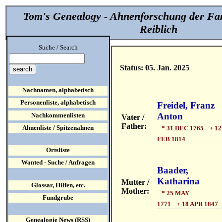
Tom's Genealogy - Ahnenforschung der Fa
Reiblich
Suche / Search
Status: 05. Jan. 2025
Nachnamen, alphabetisch
Personenliste, alphabetisch
Freidel, Franz
Anton
Nachkommenlisten
Vater /
Father:
Ahnenliste / Spitzenahnen
* 31 DEC 1765 + 12
FEB 1814
Ortsliste
Wanted - Suche / Anfragen
Baader,
Katharina
Mutter /
Glossar, Hilfen, etc.
Mother:
* 25 MAY
Fundgrube
1771 + 18 APR 1847
Genealogie News (RSS)