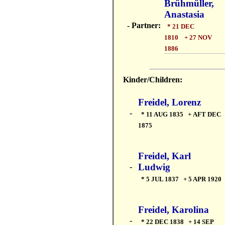
Brühmüller,
Anastasia
- Partner:
* 21 DEC
1810 + 27 NOV
1886
Kinder/Children:
Freidel, Lorenz
-
* 11 AUG 1835 + AFT DEC
1875
Freidel, Karl
Ludwig
-
* 5 JUL 1837 + 5 APR 1920
Freidel, Karolina
-
* 22 DEC 1838 + 14 SEP