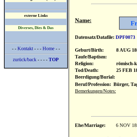
externe Links
Name:
Fr
Diverses, Dies & Das
Datensatz/Datafile:
DPF0073
- -
Kontakt
- - -
Home
- -
Geburt/Birth:
8 AUG 18
Taufe/Baptism:
zurück/back
- - - -
TOP
Religion:
römisch-k
Tod/Death:
25 FEB 1
Beerdigung/Burial:
Beruf/Profession: Bürger, Ta
Bemerkungen/Notes:
Ehe/Marriage:
6 NOV 18