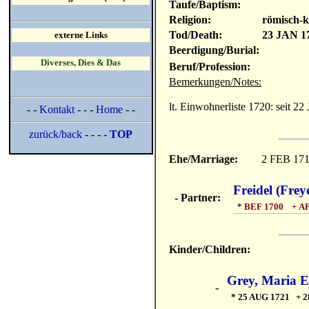
Taufe/Baptism:
Religion:
römisch-k
Tod/Death:
23 JAN 1
externe Links
Beerdigung/Burial:
Diverses, Dies & Das
Beruf/Profession:
Bemerkungen/Notes:
lt. Einwohnerliste 1720: seit 22 
- -
Kontakt
- - -
Home
- -
zurück/back
- - - -
TOP
Ehe/Marriage:
2 FEB 17
Freidel (Frey
- Partner:
* BEF 1700 + AF
Kinder/Children:
Grey, Maria 
-
* 25 AUG 1721 + 2