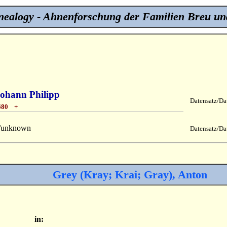
ealogy - Ahnenforschung der Familien Breu un
Johann Philipp
Datensatz/Dat
680 +
/unknown
Datensatz/Dat
Grey (Kray; Krai; Gray), Anton
in: