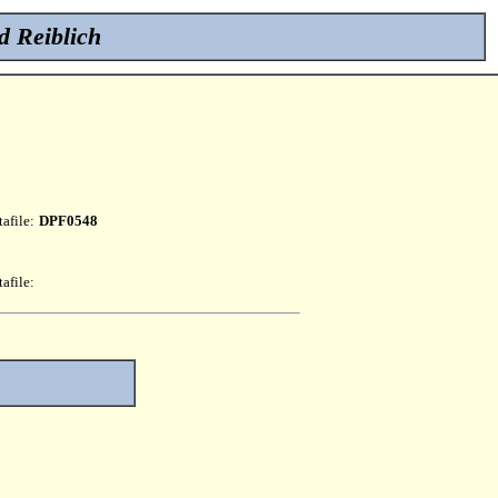
d Reiblich
afile:
DPF0548
afile: