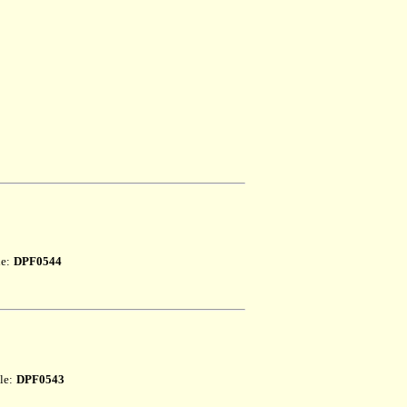
le:
DPF0544
le:
DPF0543