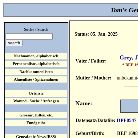
Tom's Gen
Suche / Search
Status: 05. Jan. 2025
Nachnamen, alphabetisch
Grey, 
Vater / Father:
Personenliste, alphabetisch
* BEF 1
Nachkommenlisten
Mutter / Mother:
unbekannt
Ahnenliste / Spitzenahnen
Ortsliste
Wanted - Suche / Anfragen
Name:
Glossar, Hilfen, etc.
Datensatz/Datafile:
DPF0547
Fundgrube
Geburt/Birth:
BEF 1698
Genealogie News (RSS)