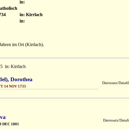
in:
atholisch
734
in: Kirrlach
in:
Jahren im Ort (Kirrlach).
15
in: Kirrlach
del), Dorothea
Datensatz/Datafi
T 14 NOV 1733
Eva
Datensatz/Datafi
8 DEC 1801