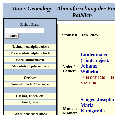
Tom's Genealogy - Ahnenforschung der Fa
Reiblich
Suche / Search
Status: 05. Jan. 2025
Nachnamen, alphabetisch
Personenliste, alphabetisch
Lindenmaier
(Lindemejer),
Nachkommenlisten
Johann
Vater /
Ahnenliste / Spitzenahnen
Father:
Wilhelm
* 19 OCT 1756 + 16
Ortsliste
MAY 1836
Wanted - Suche / Anfragen
Glossar, Hilfen, etc.
Senger, Josepha
Fundgrube
Maria
Mutter /
Kunigunda
Mother:
Genealogie News (RSS)