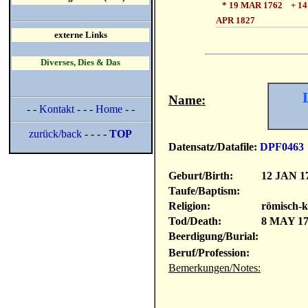
* 19 MAR 1762 + 14
APR 1827
externe Links
Diverses, Dies & Das
Name:
- -
Kontakt
- - -
Home
- -
zurück/back
- - - -
TOP
Datensatz/Datafile:
DPF0463
Geburt/Birth:
12 JAN 1
Taufe/Baptism:
Religion:
römisch-k
Tod/Death:
8 MAY 1
Beerdigung/Burial:
Beruf/Profession:
Bemerkungen/Notes: