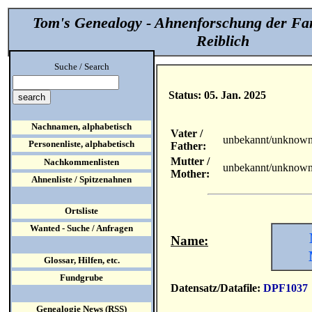
Tom's Genealogy - Ahnenforschung der Fa
Reiblich
Suche / Search
Status: 05. Jan. 2025
Nachnamen, alphabetisch
Vater /
unbekannt/unknow
Personenliste, alphabetisch
Father:
Mutter /
Nachkommenlisten
unbekannt/unknow
Mother:
Ahnenliste / Spitzenahnen
Ortsliste
Wanted - Suche / Anfragen
Name:
Glossar, Hilfen, etc.
Fundgrube
Datensatz/Datafile:
DPF1037
Genealogie News (RSS)