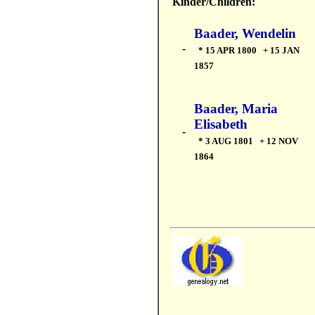
Kinder/Children:
Baader, Wendelin
-
* 15 APR 1800 + 15 JAN
1857
Baader, Maria
Elisabeth
-
* 3 AUG 1801 + 12 NOV
1864