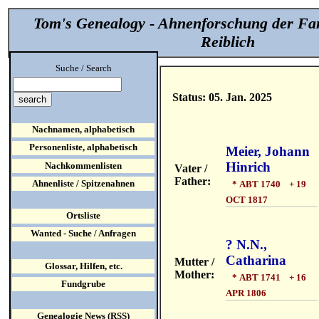
Tom's Genealogy - Ahnenforschung der Fa
Reiblich
Suche / Search
Status: 05. Jan. 2025
Nachnamen, alphabetisch
Personenliste, alphabetisch
Meier, Johann
Hinrich
Nachkommenlisten
Vater /
Father:
Ahnenliste / Spitzenahnen
* ABT 1740 + 19
OCT 1817
Ortsliste
Wanted - Suche / Anfragen
? N.N.,
Catharina
Mutter /
Glossar, Hilfen, etc.
Mother:
* ABT 1741 + 16
Fundgrube
APR 1806
Genealogie News (RSS)