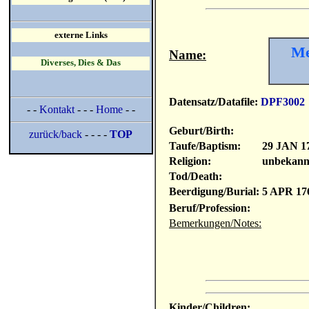
externe Links
Me
Name:
Diverses, Dies & Das
Datensatz/Datafile:
DPF3002
- -
Kontakt
- - -
Home
- -
Geburt/Birth:
zurück/back
- - - -
TOP
Taufe/Baptism:
29 JAN 1
Religion:
unbekann
Tod/Death:
Beerdigung/Burial:
5 APR 17
Beruf/Profession:
Bemerkungen/Notes:
Kinder/Children: