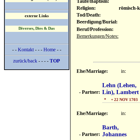
Taufe/Baptism:
Religion:
römisch-k
Tod/Death:
externe Links
Beerdigung/Burial:
Diverses, Dies & Das
Beruf/Profession:
Bemerkungen/Notes:
- -
Kontakt
- - -
Home
- -
zurück/back
- - - -
TOP
Ehe/Marriage:
in:
Lehn (Lehen,
Lin), Lambert
- Partner:
* + 22 NOV 1703
Ehe/Marriage:
in:
Barth,
Johannes
- Partner: