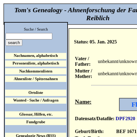
Tom's Genealogy - Ahnenforschung der Fa
Reiblich
Suche / Search
Status: 05. Jan. 2025
Nachnamen, alphabetisch
Vater /
unbekannt/unknow
Personenliste, alphabetisch
Father:
Mutter /
Nachkommenlisten
unbekannt/unknow
Mother:
Ahnenliste / Spitzenahnen
Ortsliste
Wanted - Suche / Anfragen
Name:
Fl
Glossar, Hilfen, etc.
Datensatz/Datafile:
DPF2920
Fundgrube
Geburt/Birth:
BEF 1671
Genealogie News (RSS)