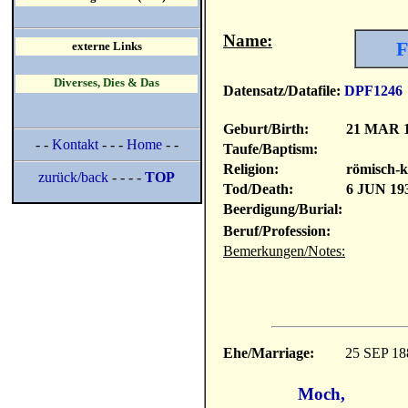
Name:
F
externe Links
Diverses, Dies & Das
Datensatz/Datafile:
DPF1246
Geburt/Birth:
21 MAR 
- -
Kontakt
- - -
Home
- -
Taufe/Baptism:
Religion:
römisch-k
zurück/back
- - - -
TOP
Tod/Death:
6 JUN 19
Beerdigung/Burial:
Beruf/Profession:
Bemerkungen/Notes:
Ehe/Marriage:
25 SEP 18
Moch,