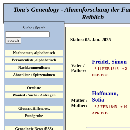
Tom's Genealogy - Ahnenforschung der Fa
Reiblich
Suche / Search
Status: 05. Jan. 2025
Nachnamen, alphabetisch
Personenliste, alphabetisch
Freidel, Simon
Vater /
Nachkommenlisten
* 11 FEB 1843 + 2
Father:
Ahnenliste / Spitzenahnen
FEB 1928
Ortsliste
Hoffmann,
Wanted - Suche / Anfragen
Sofia
Mutter /
Mother:
* 5 FEB 1845 + 10
Glossar, Hilfen, etc.
APR 1919
Fundgrube
Genealogie News (RSS)