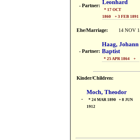
Leonhard
- Partner:
* 17 OCT
1860 + 3 FEB 1891
Ehe/Marriage:
14 NOV 1
Haag, Johann
Baptist
- Partner:
* 25 APR 1864 +
Kinder/Children:
Moch, Theodor
-
* 24 MAR 1890 + 8 JUN
1912