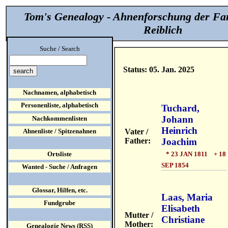
Tom's Genealogy - Ahnenforschung der Fa
Reiblich
Suche / Search
Status: 05. Jan. 2025
Nachnamen, alphabetisch
Personenliste, alphabetisch
Tuchard,
Johann
Nachkommenlisten
Heinrich
Vater /
Ahnenliste / Spitzenahnen
Father:
Joachim
* 23 JAN 1811 + 18
Ortsliste
SEP 1854
Wanted - Suche / Anfragen
Glossar, Hilfen, etc.
Laas, Maria
Fundgrube
Elisabeth
Mutter /
Christiane
Mother:
Genealogie News (RSS)