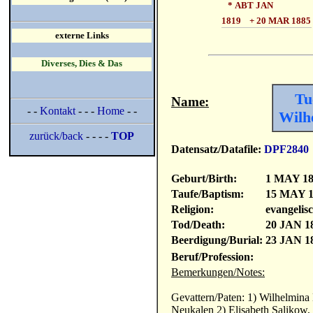
* ABT JAN
1819 + 20 MAR 1885
externe Links
Diverses, Dies & Das
Tu
Name:
- -
Kontakt
- - -
Home
- -
Wilh
zurück/back
- - - -
TOP
Datensatz/Datafile:
DPF2840
Geburt/Birth:
1 MAY 1
Taufe/Baptism:
15 MAY 1
Religion:
evangelis
Tod/Death:
20 JAN 1
Beerdigung/Burial:
23 JAN 1
Beruf/Profession:
Bemerkungen/Notes:
Gevattern/Paten: 1) Wilhelmina 
Neukalen 2) Elisabeth Salikow,