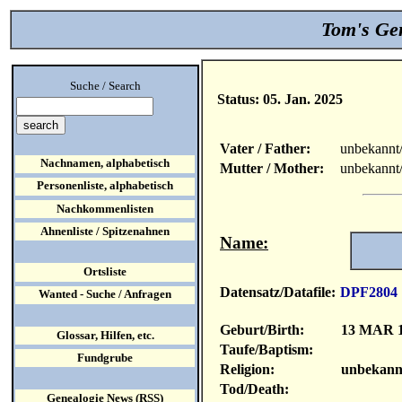
Tom's Gen
Suche / Search
Status: 05. Jan. 2025
Vater / Father:
unbekannt
Nachnamen, alphabetisch
Mutter / Mother:
unbekannt
Personenliste, alphabetisch
Nachkommenlisten
Ahnenliste / Spitzenahnen
Name:
Ortsliste
Datensatz/Datafile:
DPF2804
Wanted - Suche / Anfragen
Geburt/Birth:
13 MAR 
Glossar, Hilfen, etc.
Taufe/Baptism:
Fundgrube
Religion:
unbekann
Tod/Death:
Genealogie News (RSS)