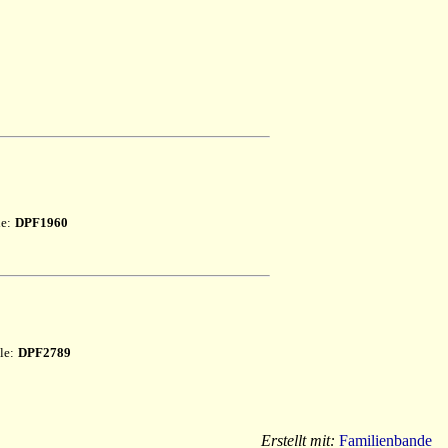
le:
DPF1960
le:
DPF2789
Erstellt mit:
Familienbande