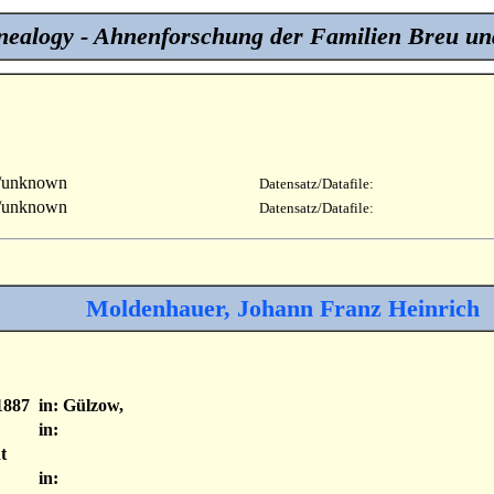
ealogy - Ahnenforschung der Familien Breu un
/unknown
Datensatz/Datafile:
/unknown
Datensatz/Datafile:
Moldenhauer, Johann Franz Heinrich
1887
in: Gülzow,
in:
t
in: