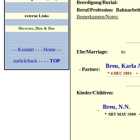
Beerdigung/Burial:
Beruf/Profession: Bahnarbeit
externe Links
Bemerkungen/Notes:
Diverses, Dies & Das
- -
Kontakt
- - -
Home
- -
Ehe/Marriage:
in:
zurück/back
- - - -
TOP
Breu, Karla 
- Partner:
* 4 DEC 1891 +
Kinder/Children:
Breu, N.N.
-
* ABT MAY 1909 +