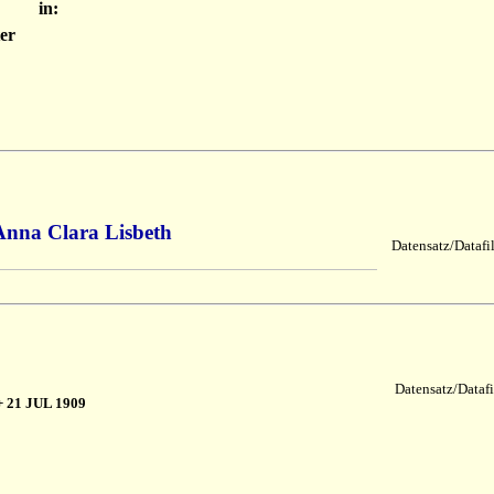
in:
er
Anna Clara Lisbeth
Datensatz/Datafi
Datensatz/Datafi
 21 JUL 1909