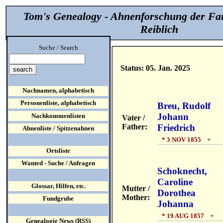
Tom's Genealogy - Ahnenforschung der Fa
Reiblich
Suche / Search
Status: 05. Jan. 2025
Nachnamen, alphabetisch
Personenliste, alphabetisch
Breu, Rudolf
Johann
Nachkommenlisten
Vater /
Father:
Friedrich
Ahnenliste / Spitzenahnen
* 3 NOV 1855 +
Ortsliste
Wanted - Suche / Anfragen
Schoknecht,
Caroline
Glossar, Hilfen, etc.
Mutter /
Dorothea
Mother:
Fundgrube
Johanna
* 19 AUG 1857 +
Genealogie News (RSS)