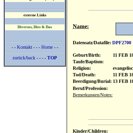
externe Links
Name:
Diverses, Dies & Das
Datensatz/Datafile:
DPF2700
- -
Kontakt
- - -
Home
- -
Geburt/Birth:
11 FEB 1
zurück/back
- - - -
TOP
Taufe/Baptism:
Religion:
evangelisc
Tod/Death:
11 FEB 1
Beerdigung/Burial:
13 FEB 1
Beruf/Profession:
Bemerkungen/Notes:
Kinder/Children: