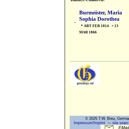
Burmeister, Maria
Sophia Dorothea
-
* ABT FEB 1814 + 13
MAR 1866
© 2025 T.W. Breu, Ge
Impressum/Imprint
—
site searc