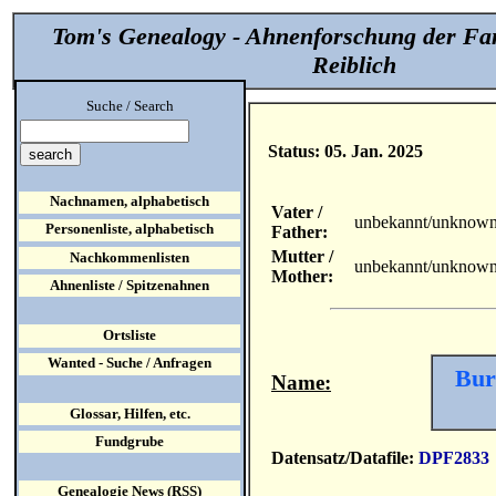
Tom's Genealogy - Ahnenforschung der Fa
Reiblich
Suche / Search
Status: 05. Jan. 2025
Nachnamen, alphabetisch
Vater /
unbekannt/unknow
Personenliste, alphabetisch
Father:
Mutter /
Nachkommenlisten
unbekannt/unknow
Mother:
Ahnenliste / Spitzenahnen
Ortsliste
Wanted - Suche / Anfragen
Bur
Name:
Glossar, Hilfen, etc.
Fundgrube
Datensatz/Datafile:
DPF2833
Genealogie News (RSS)