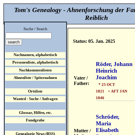
Tom's Genealogy - Ahnenforschung der Fa
Reiblich
Suche / Search
Status: 05. Jan. 2025
Nachnamen, alphabetisch
Personenliste, alphabetisch
Röder, Johann
Heinrich
Nachkommenlisten
Joachim
Vater /
Ahnenliste / Spitzenahnen
Father:
* 25 OCT
1821 + AFT JAN
Ortsliste
1846
Wanted - Suche / Anfragen
Glossar, Hilfen, etc.
Schröder,
Fundgrube
Maria
Elisabeth
Mutter /
Genealogie News (RSS)