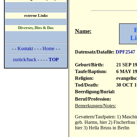
externe Links
Diverses, Dies & Das
Name:
Li
- -
Kontakt
- - -
Home
- -
Datensatz/Datafile:
DPF2547
zurück/back
- - - -
TOP
Geburt/Birth:
21 SEP 1
Taufe/Baptism:
6 MAY 1
Religion:
evangelis
Tod/Death:
30 OCT 1
Beerdigung/Burial:
Beruf/Profession:
Bemerkungen/Notes:
Gevattern/Taufpaten: 1) Maschi
geb. Harms, hier 2) Fischerfrau
hier 3) Hella Bruss in Berlin