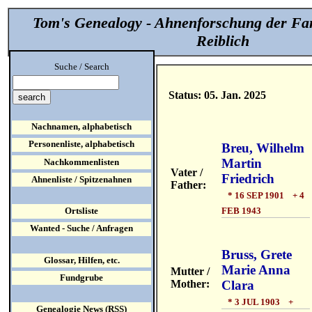
Tom's Genealogy - Ahnenforschung der Fa
Reiblich
Suche / Search
Status: 05. Jan. 2025
Nachnamen, alphabetisch
Personenliste, alphabetisch
Breu, Wilhelm
Martin
Nachkommenlisten
Vater /
Friedrich
Ahnenliste / Spitzenahnen
Father:
* 16 SEP 1901 + 4
FEB 1943
Ortsliste
Wanted - Suche / Anfragen
Bruss, Grete
Glossar, Hilfen, etc.
Marie Anna
Mutter /
Fundgrube
Mother:
Clara
* 3 JUL 1903 +
Genealogie News (RSS)