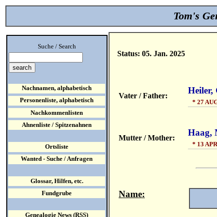
Tom's Gen
Suche / Search
Status: 05. Jan. 2025
Nachnamen, alphabetisch
Heiler,
Vater / Father:
Personenliste, alphabetisch
* 27 AUG
Nachkommenlisten
Ahnenliste / Spitzenahnen
Haag, 
Mutter / Mother:
* 13 APR
Ortsliste
Wanted - Suche / Anfragen
Glossar, Hilfen, etc.
Name:
Fundgrube
Genealogie News (RSS)