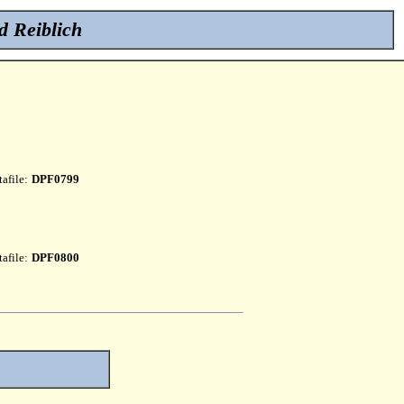
d Reiblich
afile:
DPF0799
afile:
DPF0800