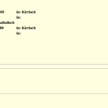
769
in: Kirrlach
in:
atholisch
80
in: Kirrlach
in: