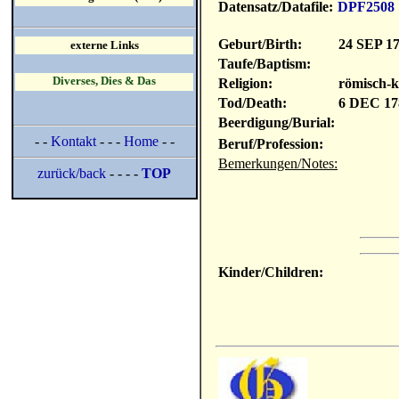
Datensatz/Datafile:
DPF2508
Geburt/Birth:
24 SEP 1
externe Links
Taufe/Baptism:
Diverses, Dies & Das
Religion:
römisch-k
Tod/Death:
6 DEC 17
Beerdigung/Burial:
- -
Kontakt
- - -
Home
- -
Beruf/Profession:
Bemerkungen/Notes:
zurück/back
- - - -
TOP
Kinder/Children: