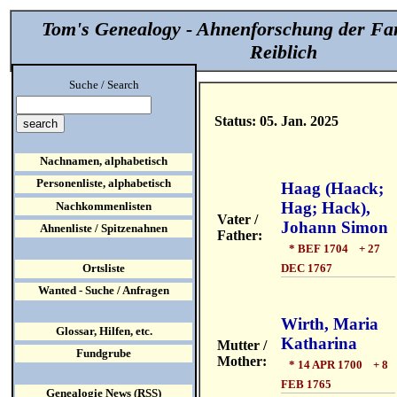
Tom's Genealogy - Ahnenforschung der Fa
Reiblich
Suche / Search
Status: 05. Jan. 2025
Nachnamen, alphabetisch
Personenliste, alphabetisch
Haag (Haack;
Hag; Hack),
Nachkommenlisten
Vater /
Johann Simon
Ahnenliste / Spitzenahnen
Father:
* BEF 1704 + 27
DEC 1767
Ortsliste
Wanted - Suche / Anfragen
Wirth, Maria
Glossar, Hilfen, etc.
Katharina
Mutter /
Fundgrube
Mother:
* 14 APR 1700 + 8
FEB 1765
Genealogie News (RSS)