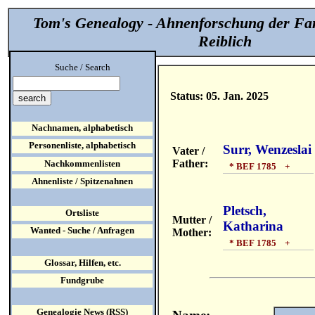
Tom's Genealogy - Ahnenforschung der Fa
Reiblich
Suche / Search
Status: 05. Jan. 2025
Nachnamen, alphabetisch
Personenliste, alphabetisch
Surr, Wenzeslai
Vater /
Father:
Nachkommenlisten
* BEF 1785 +
Ahnenliste / Spitzenahnen
Pletsch,
Ortsliste
Mutter /
Katharina
Wanted - Suche / Anfragen
Mother:
* BEF 1785 +
Glossar, Hilfen, etc.
Fundgrube
Genealogie News (RSS)