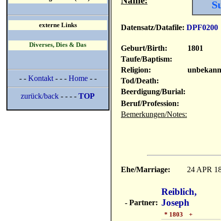
Name:
S
externe Links
Datensatz/Datafile:
DPF0200
Diverses, Dies & Das
Geburt/Birth:
1801
Taufe/Baptism:
Religion:
unbekann
- -
Kontakt
- - -
Home
- -
Tod/Death:
Beerdigung/Burial:
zurück/back
- - - -
TOP
Beruf/Profession:
Bemerkungen/Notes:
Ehe/Marriage:
24 APR 1
Reiblich,
Joseph
- Partner:
* 1803 +