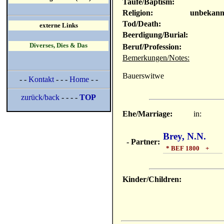
Taufe/Baptism:
Religion:
unbekann
Tod/Death:
externe Links
Beerdigung/Burial:
Diverses, Dies & Das
Beruf/Profession:
Bemerkungen/Notes:
Bauerswitwe
- -
Kontakt
- - -
Home
- -
zurück/back
- - - -
TOP
Ehe/Marriage:
in:
Brey, N.N.
- Partner:
* BEF 1800 +
Kinder/Children: