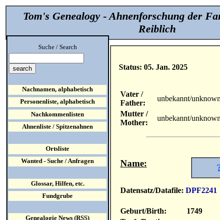
Tom's Genealogy - Ahnenforschung der Fa
Reiblich
Suche / Search
Status: 05. Jan. 2025
Nachnamen, alphabetisch
Vater /
unbekannt/unknow
Personenliste, alphabetisch
Father:
Mutter /
Nachkommenlisten
unbekannt/unknow
Mother:
Ahnenliste / Spitzenahnen
Ortsliste
Wanted - Suche / Anfragen
Name:
Glossar, Hilfen, etc.
Datensatz/Datafile:
DPF2241
Fundgrube
Geburt/Birth:
1749
Genealogie News (RSS)