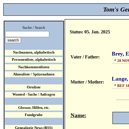
Tom's Gen
Suche / Search
Status: 05. Jan. 2025
Nachnamen, alphabetisch
Brey, 
Vater / Father:
Personenliste, alphabetisch
* 28 NO
Nachkommenlisten
Ahnenliste / Spitzenahnen
Lange, 
Mutter / Mother:
* BEF 1
Ortsliste
Wanted - Suche / Anfragen
Glossar, Hilfen, etc.
Name:
Fundgrube
Genealogie News (RSS)