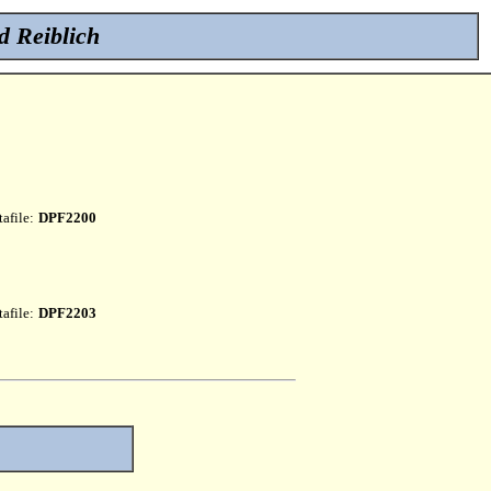
d Reiblich
afile:
DPF2200
afile:
DPF2203