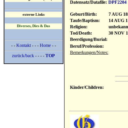
Datensatz/Datafile:
DPF2204
Geburt/Birth:
7 AUG 18
externe Links
Taufe/Baptism:
14 AUG 1
Diverses, Dies & Das
Religion:
unbekann
Tod/Death:
30 NOV 1
Beerdigung/Burial:
- -
Kontakt
- - -
Home
- -
Beruf/Profession:
Bemerkungen/Notes:
zurück/back
- - - -
TOP
Kinder/Children: