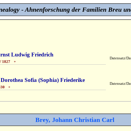
ealogy - Ahnenforschung der Familien Breu un
Ernst Ludwig Friedrich
Datensatz/Dat
V 1827 +
Dorothea Sofia (Sophia) Friederike
Datensatz/Dat
830 +
Brey, Johann Christian Carl