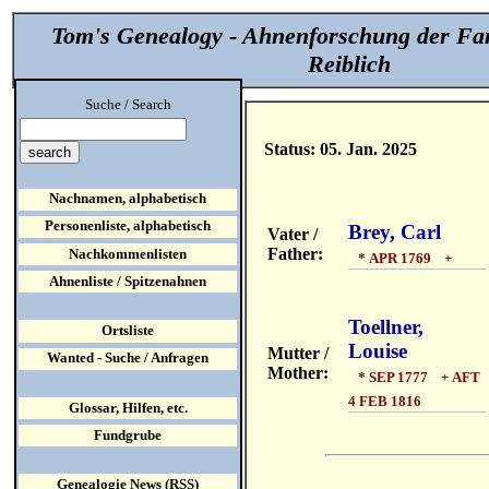
Tom's Genealogy - Ahnenforschung der Fa
Reiblich
Suche / Search
Status: 05. Jan. 2025
Nachnamen, alphabetisch
Personenliste, alphabetisch
Brey, Carl
Vater /
Father:
Nachkommenlisten
* APR 1769 +
Ahnenliste / Spitzenahnen
Toellner,
Ortsliste
Louise
Mutter /
Wanted - Suche / Anfragen
Mother:
* SEP 1777 + AFT
4 FEB 1816
Glossar, Hilfen, etc.
Fundgrube
Genealogie News (RSS)