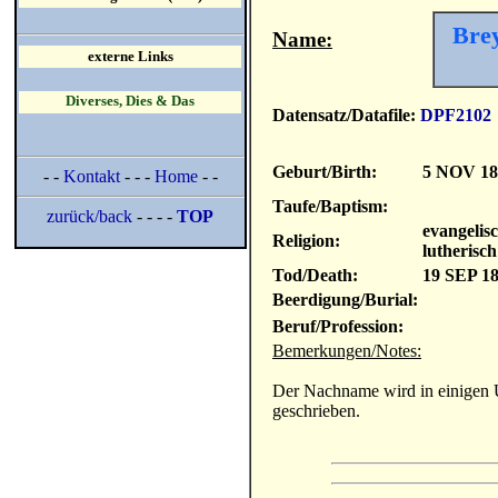
Bre
Name:
externe Links
Diverses, Dies & Das
Datensatz/Datafile:
DPF2102
Geburt/Birth:
5 NOV 18
- -
Kontakt
- - -
Home
- -
Taufe/Baptism:
zurück/back
- - - -
TOP
evangelis
Religion:
lutherisch
Tod/Death:
19 SEP 1
Beerdigung/Burial:
Beruf/Profession:
Bemerkungen/Notes:
Der Nachname wird in einigen 
geschrieben.