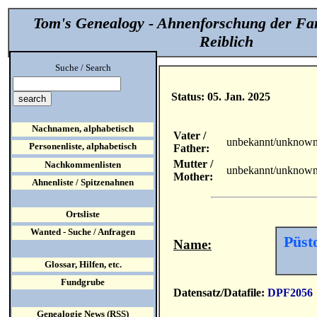
Tom's Genealogy - Ahnenforschung der Fa
Reiblich
Suche / Search
Status: 05. Jan. 2025
Nachnamen, alphabetisch
Vater /
unbekannt/unknow
Personenliste, alphabetisch
Father:
Mutter /
Nachkommenlisten
unbekannt/unknow
Mother:
Ahnenliste / Spitzenahnen
Ortsliste
Wanted - Suche / Anfragen
Püst
Name:
Glossar, Hilfen, etc.
Fundgrube
Datensatz/Datafile:
DPF2056
Genealogie News (RSS)