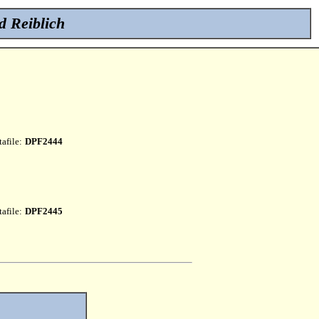
d Reiblich
afile:
DPF2444
afile:
DPF2445