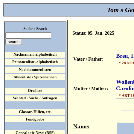
Tom's Gen
Suche / Search
Status: 05. Jan. 2025
Nachnamen, alphabetisch
Breu, 
Vater / Father:
Personenliste, alphabetisch
* 28 NOV
Nachkommenlisten
Ahnenliste / Spitzenahnen
Wollen
Caroli
Mutter / Mother:
Ortsliste
* ABT 18
Wanted - Suche / Anfragen
Glossar, Hilfen, etc.
Fundgrube
Name:
Genealogie News (RSS)