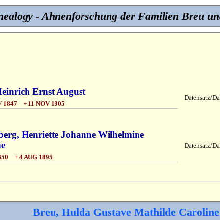
ealogy - Ahnenforschung der Familien Breu un
Heinrich Ernst August
Datensatz/Dat
 1847 + 11 NOV 1905
berg, Henriette Johanne Wilhelmine
ne
Datensatz/Dat
50 + 4 AUG 1895
Breu, Hulda Gustave Mathilde Caroline