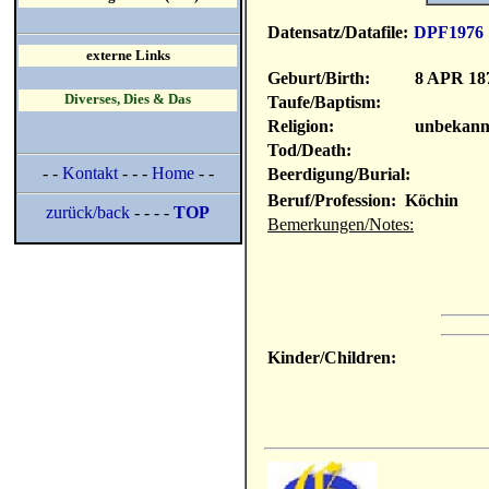
Datensatz/Datafile:
DPF1976
externe Links
Geburt/Birth:
8 APR 18
Diverses, Dies & Das
Taufe/Baptism:
Religion:
unbekann
Tod/Death:
- -
Kontakt
- - -
Home
- -
Beerdigung/Burial:
Beruf/Profession: Köchin
zurück/back
- - - -
TOP
Bemerkungen/Notes:
Kinder/Children: