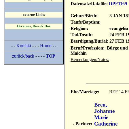
Datensatz/Datafile:
DPF1169
externe Links
Geburt/Birth:
3 JAN 18
Taufe/Baptism:
Diverses, Dies & Das
Religion:
evangelisc
Tod/Death:
24 FEB 1
Beerdigung/Burial:
27 FEB 1
- -
Kontakt
- - -
Home
- -
Beruf/Profession: Bürge und 
Malchin
zurück/back
- - - -
TOP
Bemerkungen/Notes:
Ehe/Marriage:
BEF 14 F
Breu,
Johanne
Marie
Catherine
- Partner: