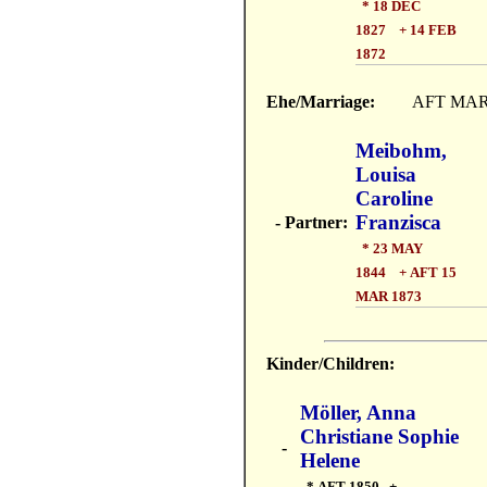
* 18 DEC
1827 + 14 FEB
1872
Ehe/Marriage:
AFT MAR
Meibohm,
Louisa
Caroline
Franzisca
- Partner:
* 23 MAY
1844 + AFT 15
MAR 1873
Kinder/Children:
Möller, Anna
Christiane Sophie
-
Helene
* AFT 1850 +