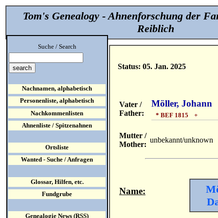
Tom's Genealogy - Ahnenforschung der Fa
Reiblich
Suche / Search
Status: 05. Jan. 2025
Nachnamen, alphabetisch
Personenliste, alphabetisch
Möller, Johann
Vater /
Father:
Nachkommenlisten
* BEF 1815 +
Ahnenliste / Spitzenahnen
Mutter /
unbekannt/unknown
Mother:
Ortsliste
Wanted - Suche / Anfragen
Glossar, Hilfen, etc.
Mö
Name:
Fundgrube
Da
Genealogie News (RSS)